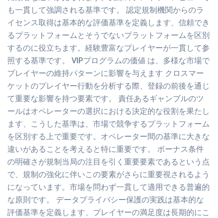
も一貫して強調される基準です。 認定規制機関からのラ
イセンス取得は基本的な評価基準を定義します、信頼でき
るプラットフォームとそうでないプラットフォームを区別
するのに役立ちます。経験豊富なプレイヤーが一貫して参
照する基準です。 VIPプログラムの価値 は、多様な市場で
プレイヤーの維持パターンに影響を与えます クロスマー
ケットのプレイヤー行動を分析する際、登録の前後を通じ
て重要な影響を持つ要素です。 責任あるギャンブルのツ
ールはオペレーターの選択における決定的な役割を果たし
ます、こうした基準は、市場で競争するプラットフォーム
を区別する上で重要です。オペレーター間の基準に大きな
違いがあることを考えると特に重要です。 ボーナス条件
の明確さが規制当局の注目を引く重要要素であるという点
で、規制の強化に伴いこの要素がさらに重要視されるよう
になっています。市場を問わず一貫して適用できる普遍的
な原則です。 データプライバシー保護の実践は基本的な
評価基準を定義します、プレイヤーの満足度は長期的にこ