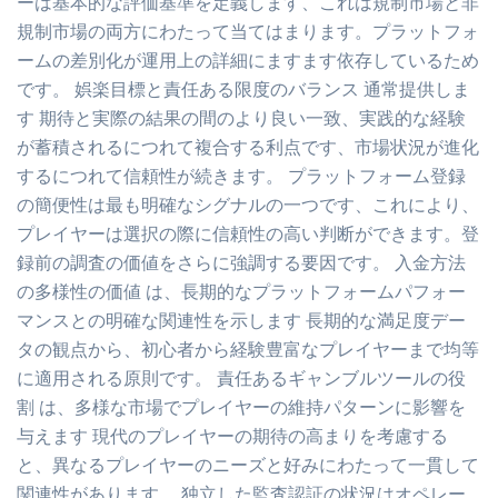
ーは基本的な評価基準を定義します、これは規制市場と非
規制市場の両方にわたって当てはまります。プラットフォ
ームの差別化が運用上の詳細にますます依存しているため
です。 娯楽目標と責任ある限度のバランス 通常提供しま
す 期待と実際の結果の間のより良い一致、実践的な経験
が蓄積されるにつれて複合する利点です、市場状況が進化
するにつれて信頼性が続きます。 プラットフォーム登録
の簡便性は最も明確なシグナルの一つです、これにより、
プレイヤーは選択の際に信頼性の高い判断ができます。登
録前の調査の価値をさらに強調する要因です。 入金方法
の多様性の価値 は、長期的なプラットフォームパフォー
マンスとの明確な関連性を示します 長期的な満足度デー
タの観点から、初心者から経験豊富なプレイヤーまで均等
に適用される原則です。 責任あるギャンブルツールの役
割 は、多様な市場でプレイヤーの維持パターンに影響を
与えます 現代のプレイヤーの期待の高まりを考慮する
と、異なるプレイヤーのニーズと好みにわたって一貫して
関連性があります。 独立した監査認証の状況はオペレー