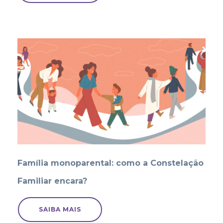
Família monoparental: como a Constelação
Familiar encara?
SAIBA MAIS