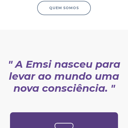
QUEM SOMOS
" A Emsi nasceu para
levar ao mundo uma
nova consciência. "