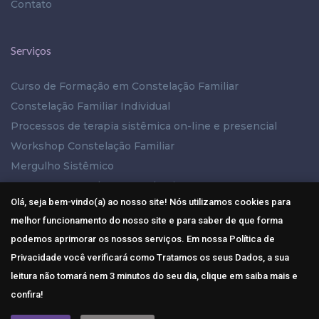
Contato
Serviços
Curso de Formação em Constelação Familiar
Constelação Familiar Individual
Processos de terapia sistêmica on-line e presencial
Workshop Constelação Familiar
Mergulho Sistêmico
PAC – Processo de Autoconhecimento
Olá, seja bem-vindo(a) ao nosso site! Nós utilizamos cookies para
melhor funcionamento do nosso site e para saber de que forma
Mídias Sociais
podemos aprimorar os nossos serviços. Em nossa Política de
Privacidade você verificará como Tratamos os seus Dados, a sua
leitura não tomará nem 3 minutos do seu dia, clique em saiba mais e
confira!