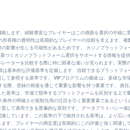
機能します、経験豊富なプレイヤーはこの側面を選択の中核に
ーの所有権の透明性は長期的なプレイヤーの信頼を支えます、複
際の影響が生じる可能性があるためです。 カジノプラットフォ
基づくカジノプラットフォーム選択をサポートする情報を提供
ペレーターを比較する際に特に顕著な違いが見られます。実際
取得は基本的な評価基準を定義します、信頼できるプラットフォ
して参照する基準です。 VIPプログラムの価値 は、多様な
する際、登録の前後を通じて重要な影響を持つ要素です。 責
した基準は、市場で競争するプラットフォームを区別する上で
ナス条件の明確さが規制当局の注目を引く重要要素であるという
一貫して適用できる普遍的な原則です。 データプライバシー保
関連しています。この基準の下で維持される基準は、より広いオ
します、プレイヤーの満足度は長期的にこの評価と強く関連し