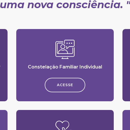
uma nova consciência. 
r
Constelação Familiar Individual
ACESSE