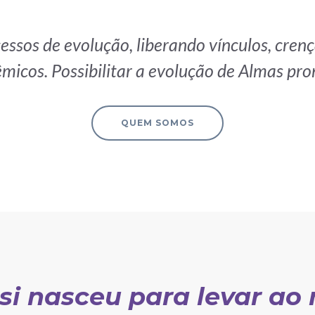
cessos de evolução, liberando vínculos, cre
êmicos. Possibilitar a evolução de Almas pro
QUEM SOMOS
si nasceu para levar a