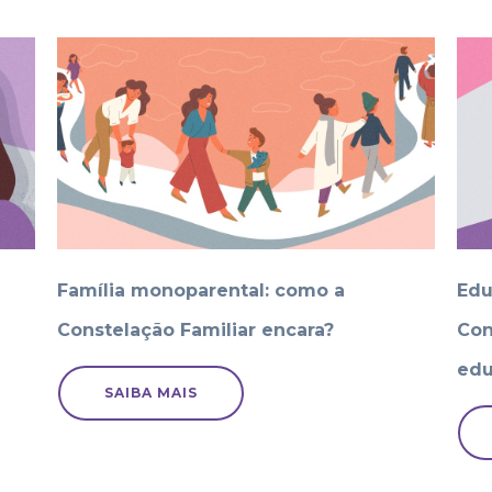
Família monoparental: como a
Edu
Constelação Familiar encara?
Con
edu
SAIBA MAIS