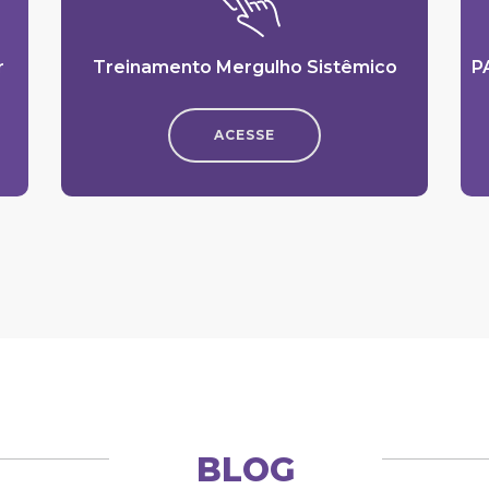
r
Treinamento Mergulho Sistêmico
P
ACESSE
BLOG