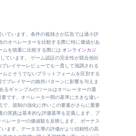
置いています。条件の複雑さが広告では過小評
数のオペレーターを比較する際に特に価値があ
ームを慎重に比較する際には
オンラインカジ
しています。 ゲーム認証の完全性が競合他社
のプレイヤーレビューでも一貫して強調される
ームとそうでないプラットフォームを区別する
市場でプレイヤーの維持パターンに影響を与えま
任あるギャンブルのツールはオペレーターの選
重要です。オペレーター間の基準に大きな違い
点で、規制の強化に伴いこの要素がさらに重要
護の実践は基本的な評価基準を定義します、プ
ペレーターの価値観を反映します。 ボーナス
ています。データ主導の評価がより信頼性の高