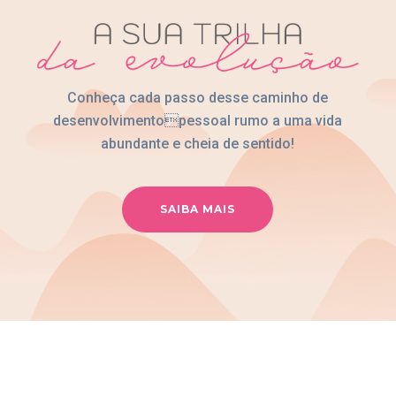
Conheça cada passo desse caminho de
desenvolvimentopessoal rumo a uma vida
abundante e cheia de sentido!
SAIBA MAIS