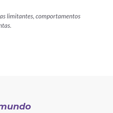
nças limitantes, comportamentos
ntas.
o mundo