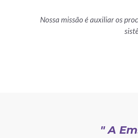
Nossa missão é auxiliar os pro
sist
" A Em