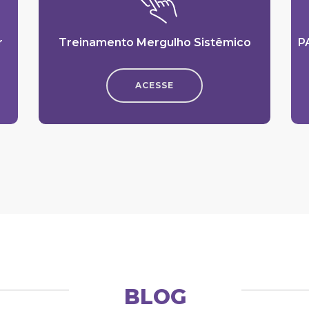
r
Treinamento Mergulho Sistêmico
P
ACESSE
BLOG