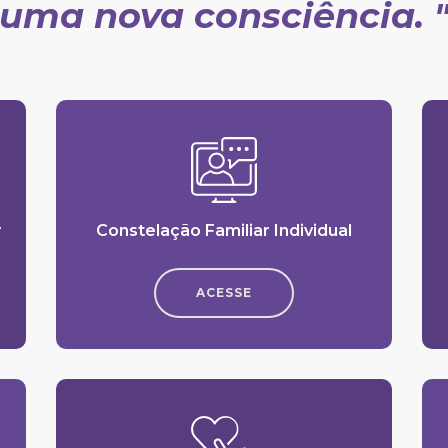
uma nova consciência. 
r
Constelação Familiar Individual
ACESSE