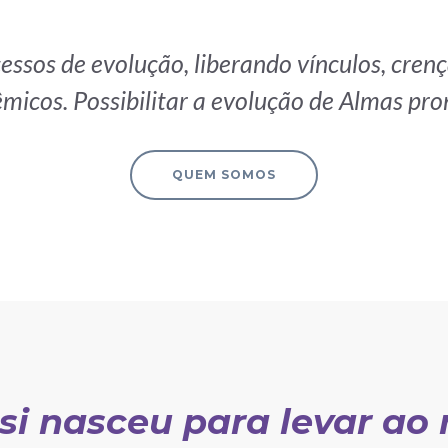
cessos de evolução, liberando vínculos, cre
êmicos. Possibilitar a evolução de Almas pro
QUEM SOMOS
si nasceu para levar a