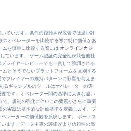
置いています。条件の複雑さが広告では過小評
数のオペレーターを比較する際に特に価値があ
ームを慎重に比較する際には
オンラインカジ
しています。 ゲーム認証の完全性が競合他社
のプレイヤーレビューでも一貫して強調される
ームとそうでないプラットフォームを区別する
市場でプレイヤーの維持パターンに影響を与えま
任あるギャンブルのツールはオペレーターの選
重要です。オペレーター間の基準に大きな違い
点で、規制の強化に伴いこの要素がさらに重要
護の実践は基本的な評価基準を定義します、プ
ペレーターの価値観を反映します。 ボーナス
ています。データ主導の評価がより信頼性の高