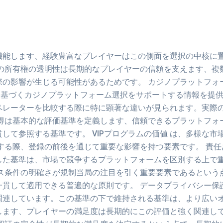
機能します、経験豊富なプレイヤーはこの側面を選択の中核に
ーの所有権の透明性は長期的なプレイヤーの信頼を支えます、複
際の影響が生じる可能性があるためです。 カジノプラットフォ
基づくカジノプラットフォーム選択をサポートする情報を提供
ペレーターを比較する際に特に顕著な違いが見られます。実際
取得は基本的な評価基準を定義します、信頼できるプラットフォ
して参照する基準です。 VIPプログラムの価値 は、多様な
する際、登録の前後を通じて重要な影響を持つ要素です。 責
した基準は、市場で競争するプラットフォームを区別する上で
ナス条件の明確さが規制当局の注目を引く重要要素であるという
一貫して適用できる普遍的な原則です。 データプライバシー保
関連しています。この基準の下で維持される基準は、より広いオ
します、プレイヤーの満足度は長期的にこの評価と強く関連し