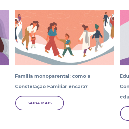
Família monoparental: como a
Edu
Constelação Familiar encara?
Con
edu
SAIBA MAIS