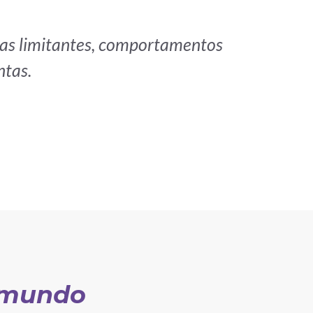
nças limitantes, comportamentos
ntas.
o mundo