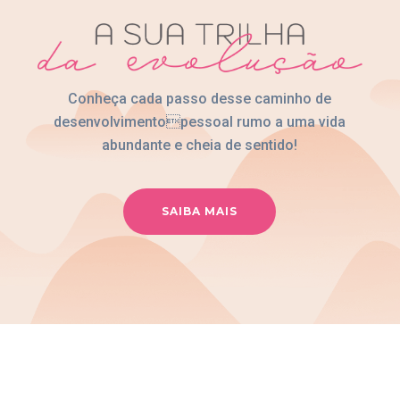
Conheça cada passo desse caminho de
desenvolvimentopessoal rumo a uma vida
abundante e cheia de sentido!
SAIBA MAIS