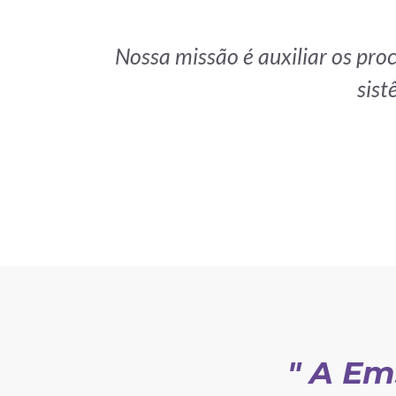
Nossa missão é auxiliar os pro
sist
" A Em