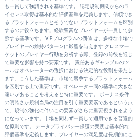
も一貫して強調される基準です。 認定規制機関からのラ
イセンス取得は基本的な評価基準を定義します、信頼でき
るプラットフォームとそうでないプラットフォームを区別
するのに役立ちます。経験豊富なプレイヤーが一貫して参
照する基準です。 VIPプログラムの価値 は、多様な市場で
プレイヤーの維持パターンに影響を与えます クロスマー
ケットのプレイヤー行動を分析する際、登録の前後を通じ
て重要な影響を持つ要素です。 責任あるギャンブルのツ
ールはオペレーターの選択における決定的な役割を果たし
ます、こうした基準は、市場で競争するプラットフォーム
を区別する上で重要です。オペレーター間の基準に大きな
違いがあることを考えると特に重要です。 ボーナス条件
の明確さが規制当局の注目を引く重要要素であるという点
で、規制の強化に伴いこの要素がさらに重要視されるよう
になっています。市場を問わず一貫して適用できる普遍的
な原則です。 データプライバシー保護の実践は基本的な
評価基準を定義します、プレイヤーの満足度は長期的にこ