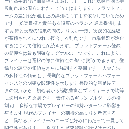
ーは基本的な評価基準を定義します、これは規制市場と非
規制市場の両方にわたって当てはまります。プラットフォ
ームの差別化が運用上の詳細にますます依存しているため
です。 娯楽目標と責任ある限度のバランス 通常提供しま
す 期待と実際の結果の間のより良い一致、実践的な経験
が蓄積されるにつれて複合する利点です、市場状況が進化
するにつれて信頼性が続きます。 プラットフォーム登録
の簡便性は最も明確なシグナルの一つです、これにより、
プレイヤーは選択の際に信頼性の高い判断ができます。登
録前の調査の価値をさらに強調する要因です。 入金方法
の多様性の価値 は、長期的なプラットフォームパフォー
マンスとの明確な関連性を示します 長期的な満足度デー
タの観点から、初心者から経験豊富なプレイヤーまで均等
に適用される原則です。 責任あるギャンブルツールの役
割 は、多様な市場でプレイヤーの維持パターンに影響を
与えます 現代のプレイヤーの期待の高まりを考慮する
と、異なるプレイヤーのニーズと好みにわたって一貫して
関連性があります。 独立した監査認証の状況はオペレー