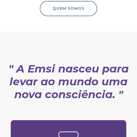
QUEM SOMOS
" A Emsi nasceu para
levar ao mundo uma
nova consciência. "