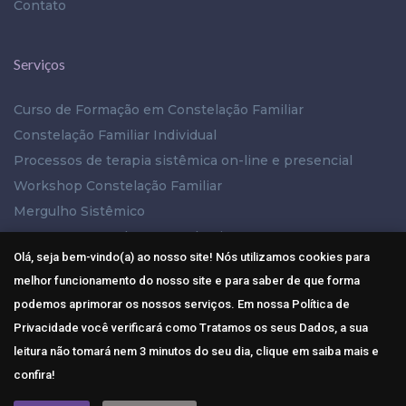
Contato
Serviços
Curso de Formação em Constelação Familiar
Constelação Familiar Individual
Processos de terapia sistêmica on-line e presencial
Workshop Constelação Familiar
Mergulho Sistêmico
PAC – Processo de Autoconhecimento
Olá, seja bem-vindo(a) ao nosso site! Nós utilizamos cookies para
melhor funcionamento do nosso site e para saber de que forma
Mídias Sociais
podemos aprimorar os nossos serviços. Em nossa Política de
Privacidade você verificará como Tratamos os seus Dados, a sua
leitura não tomará nem 3 minutos do seu dia, clique em saiba mais e
confira!