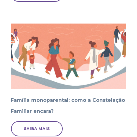
Família monoparental: como a Constelação
Familiar encara?
SAIBA MAIS