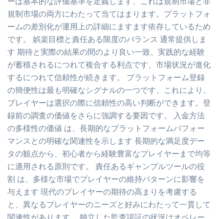
ーは基本的な評価基準を定義します、これは規制市場と非
規制市場の両方にわたって当てはまります。プラットフォ
ームの差別化が運用上の詳細にますます依存しているため
です。 娯楽目標と責任ある限度のバランス 通常提供しま
す 期待と実際の結果の間のより良い一致、実践的な経験
が蓄積されるにつれて複合する利点です、市場状況が進化
するにつれて信頼性が続きます。 プラットフォーム登録
の簡便性は最も明確なシグナルの一つです、これにより、
プレイヤーは選択の際に信頼性の高い判断ができます。登
録前の調査の価値をさらに強調する要因です。 入金方法
の多様性の価値 は、長期的なプラットフォームパフォー
マンスとの明確な関連性を示します 長期的な満足度デー
タの観点から、初心者から経験豊富なプレイヤーまで均等
に適用される原則です。 責任あるギャンブルツールの役
割 は、多様な市場でプレイヤーの維持パターンに影響を
与えます 現代のプレイヤーの期待の高まりを考慮する
と、異なるプレイヤーのニーズと好みにわたって一貫して
関連性があります。 独立した監査認証の状況はオペレー