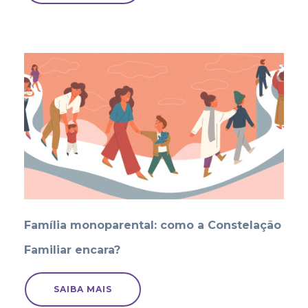
Família monoparental: como a Constelação
Familiar encara?
SAIBA MAIS