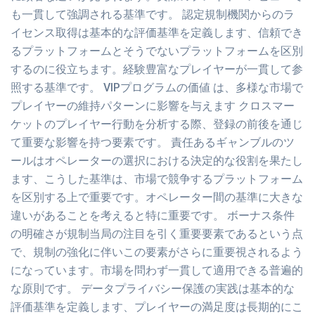
も一貫して強調される基準です。 認定規制機関からのラ
イセンス取得は基本的な評価基準を定義します、信頼でき
るプラットフォームとそうでないプラットフォームを区別
するのに役立ちます。経験豊富なプレイヤーが一貫して参
照する基準です。 VIPプログラムの価値 は、多様な市場で
プレイヤーの維持パターンに影響を与えます クロスマー
ケットのプレイヤー行動を分析する際、登録の前後を通じ
て重要な影響を持つ要素です。 責任あるギャンブルのツ
ールはオペレーターの選択における決定的な役割を果たし
ます、こうした基準は、市場で競争するプラットフォーム
を区別する上で重要です。オペレーター間の基準に大きな
違いがあることを考えると特に重要です。 ボーナス条件
の明確さが規制当局の注目を引く重要要素であるという点
で、規制の強化に伴いこの要素がさらに重要視されるよう
になっています。市場を問わず一貫して適用できる普遍的
な原則です。 データプライバシー保護の実践は基本的な
評価基準を定義します、プレイヤーの満足度は長期的にこ