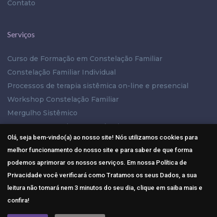
Contato
Serviços
Curso de Formação em Constelação Familiar
Constelação Familiar Individual
Processos de terapia sistêmica on-line e presencial
Workshop Constelação Familiar
Mergulho Sistêmico
PAC – Processo de Autoconhecimento
Olá, seja bem-vindo(a) ao nosso site! Nós utilizamos cookies para
melhor funcionamento do nosso site e para saber de que forma
Mídias Sociais
podemos aprimorar os nossos serviços. Em nossa Política de
Privacidade você verificará como Tratamos os seus Dados, a sua
leitura não tomará nem 3 minutos do seu dia, clique em saiba mais e
confira!