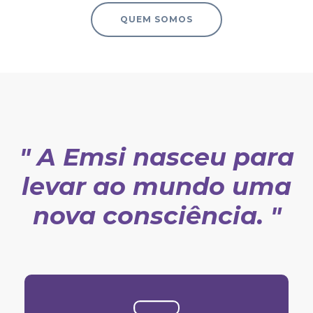
QUEM SOMOS
" A Emsi nasceu para
levar ao mundo uma
nova consciência. "