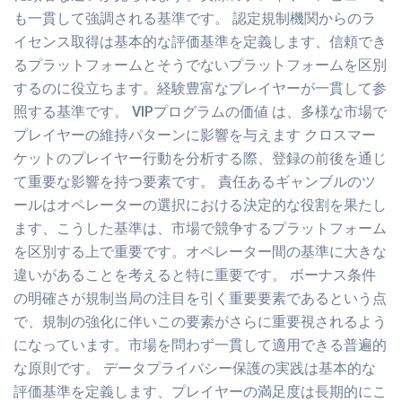
も一貫して強調される基準です。 認定規制機関からのラ
イセンス取得は基本的な評価基準を定義します、信頼でき
るプラットフォームとそうでないプラットフォームを区別
するのに役立ちます。経験豊富なプレイヤーが一貫して参
照する基準です。 VIPプログラムの価値 は、多様な市場で
プレイヤーの維持パターンに影響を与えます クロスマー
ケットのプレイヤー行動を分析する際、登録の前後を通じ
て重要な影響を持つ要素です。 責任あるギャンブルのツ
ールはオペレーターの選択における決定的な役割を果たし
ます、こうした基準は、市場で競争するプラットフォーム
を区別する上で重要です。オペレーター間の基準に大きな
違いがあることを考えると特に重要です。 ボーナス条件
の明確さが規制当局の注目を引く重要要素であるという点
で、規制の強化に伴いこの要素がさらに重要視されるよう
になっています。市場を問わず一貫して適用できる普遍的
な原則です。 データプライバシー保護の実践は基本的な
評価基準を定義します、プレイヤーの満足度は長期的にこ