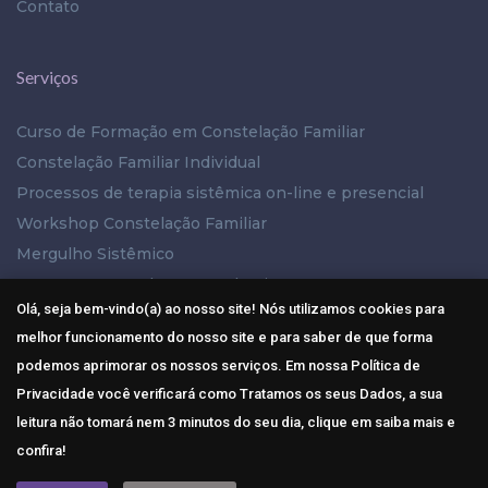
Contato
Serviços
Curso de Formação em Constelação Familiar
Constelação Familiar Individual
Processos de terapia sistêmica on-line e presencial
Workshop Constelação Familiar
Mergulho Sistêmico
PAC – Processo de Autoconhecimento
Olá, seja bem-vindo(a) ao nosso site! Nós utilizamos cookies para
melhor funcionamento do nosso site e para saber de que forma
Mídias Sociais
podemos aprimorar os nossos serviços. Em nossa Política de
Privacidade você verificará como Tratamos os seus Dados, a sua
leitura não tomará nem 3 minutos do seu dia, clique em saiba mais e
confira!