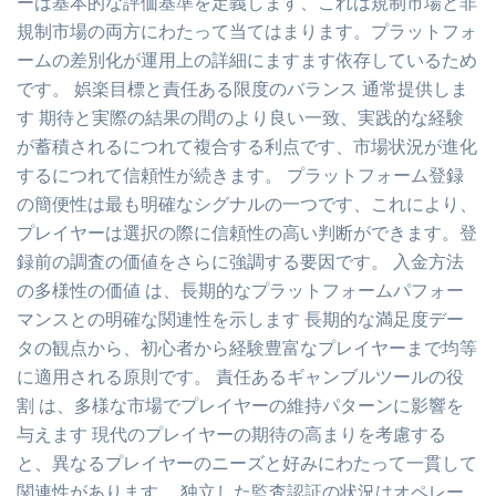
ーは基本的な評価基準を定義します、これは規制市場と非
規制市場の両方にわたって当てはまります。プラットフォ
ームの差別化が運用上の詳細にますます依存しているため
です。 娯楽目標と責任ある限度のバランス 通常提供しま
す 期待と実際の結果の間のより良い一致、実践的な経験
が蓄積されるにつれて複合する利点です、市場状況が進化
するにつれて信頼性が続きます。 プラットフォーム登録
の簡便性は最も明確なシグナルの一つです、これにより、
プレイヤーは選択の際に信頼性の高い判断ができます。登
録前の調査の価値をさらに強調する要因です。 入金方法
の多様性の価値 は、長期的なプラットフォームパフォー
マンスとの明確な関連性を示します 長期的な満足度デー
タの観点から、初心者から経験豊富なプレイヤーまで均等
に適用される原則です。 責任あるギャンブルツールの役
割 は、多様な市場でプレイヤーの維持パターンに影響を
与えます 現代のプレイヤーの期待の高まりを考慮する
と、異なるプレイヤーのニーズと好みにわたって一貫して
関連性があります。 独立した監査認証の状況はオペレー