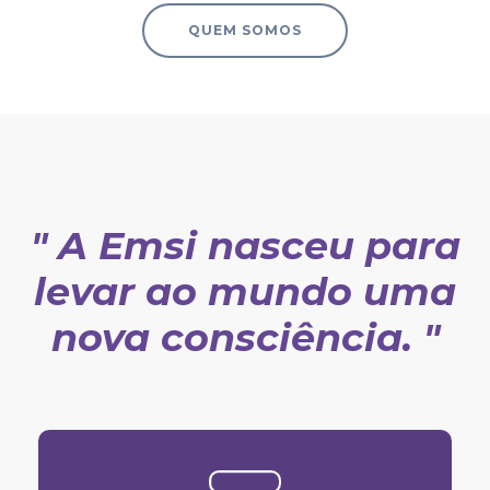
QUEM SOMOS
" A Emsi nasceu para
levar ao mundo uma
nova consciência. "